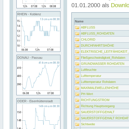
01.01.2000 als
Downl
RHEIN - Koblenz
Name
ABFLUSS
ABFLUSS_ROHDATEN
CHLORID
DURCHFAHRTSHÖHE
ELEKTRISCHE_LEITFÄHIGKEI
Fließgeschwindigkeit_Rohdaten
DONAU - Passau
GRUNDWASSER ROHDATEN
Luftfeuchte
Lufttemperatur
Lufttemperatur Rohdaten
MAXIMALEWELLENHÖHE
PH-Wert
RICHTUNGSTROM
ODER - Eisenhüttenstadt
Richtung Hauptseegang
SAUERSTOFFGEHALT
SAUERSTOFFGEHALT ROHDAT
Sichtweite