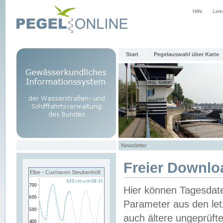
Hilfe
Link
Start
Pegelauswahl über Karte
Newsletter
Freier Downlo
Elbe - Cuxhaven Steubenhöft
Hier können Tagesdat
Parameter aus den let
auch ältere ungeprüf