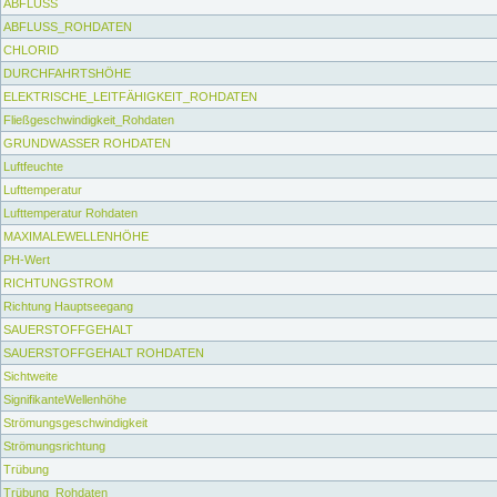
ABFLUSS
ABFLUSS_ROHDATEN
CHLORID
DURCHFAHRTSHÖHE
ELEKTRISCHE_LEITFÄHIGKEIT_ROHDATEN
Fließgeschwindigkeit_Rohdaten
GRUNDWASSER ROHDATEN
Luftfeuchte
Lufttemperatur
Lufttemperatur Rohdaten
MAXIMALEWELLENHÖHE
PH-Wert
RICHTUNGSTROM
Richtung Hauptseegang
SAUERSTOFFGEHALT
SAUERSTOFFGEHALT ROHDATEN
Sichtweite
SignifikanteWellenhöhe
Strömungsgeschwindigkeit
Strömungsrichtung
Trübung
Trübung_Rohdaten