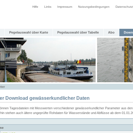
Hilfe
Links
Impressum
Nutzungsbedingungen
Datenschutz
Pegelauswahl über Karte
Pegelauswahl über Tabelle
Abo
Down
tter
ier Download gewässerkundlicher Daten
können Tagesdateien mit Messwerten verschiedener gewässerkundlicher Parameter aus den 
rhin stehen auch ältere ungeprüfte Rohdaten für Wasserstände und Abflüsse ab dem 01.01.
me