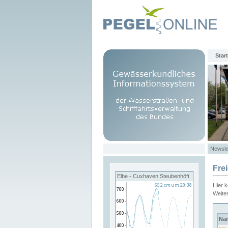
Start
Newsle
Fre
Elbe - Cuxhaven Steubenhöft
Hier 
Weite
Na