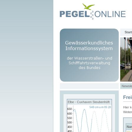
Start
Newsle
Fre
Elbe - Cuxhaven Steubenhöft
Hier 
Weite
Na