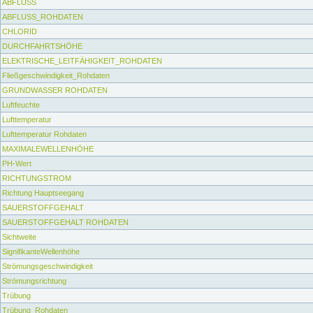
ABFLUSS
ABFLUSS_ROHDATEN
CHLORID
DURCHFAHRTSHÖHE
ELEKTRISCHE_LEITFÄHIGKEIT_ROHDATEN
Fließgeschwindigkeit_Rohdaten
GRUNDWASSER ROHDATEN
Luftfeuchte
Lufttemperatur
Lufttemperatur Rohdaten
MAXIMALEWELLENHÖHE
PH-Wert
RICHTUNGSTROM
Richtung Hauptseegang
SAUERSTOFFGEHALT
SAUERSTOFFGEHALT ROHDATEN
Sichtweite
SignifikanteWellenhöhe
Strömungsgeschwindigkeit
Strömungsrichtung
Trübung
Trübung_Rohdaten