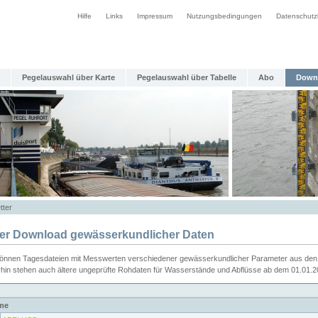
Hilfe
Links
Impressum
Nutzungsbedingungen
Datenschutz
Pegelauswahl über Karte
Pegelauswahl über Tabelle
Abo
Down
tter
ier Download gewässerkundlicher Daten
können Tagesdateien mit Messwerten verschiedener gewässerkundlicher Parameter aus den 
rhin stehen auch ältere ungeprüfte Rohdaten für Wasserstände und Abflüsse ab dem 01.01.
me