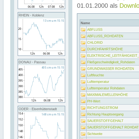
01.01.2000 als
Downl
RHEIN - Koblenz
Name
ABFLUSS
ABFLUSS_ROHDATEN
CHLORID
DURCHFAHRTSHÖHE
ELEKTRISCHE_LEITFÄHIGKEI
Fließgeschwindigkeit_Rohdaten
DONAU - Passau
GRUNDWASSER ROHDATEN
Luftfeuchte
Lufttemperatur
Lufttemperatur Rohdaten
MAXIMALEWELLENHÖHE
PH-Wert
RICHTUNGSTROM
ODER - Eisenhüttenstadt
Richtung Hauptseegang
SAUERSTOFFGEHALT
SAUERSTOFFGEHALT ROHDAT
Sichtweite