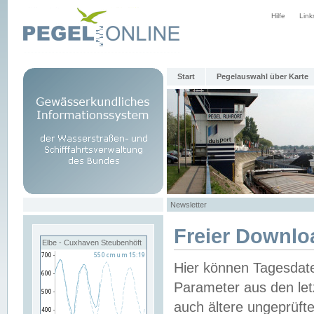
Hilfe
Link
Start
Pegelauswahl über Karte
Newsletter
Freier Downlo
Elbe - Cuxhaven Steubenhöft
Hier können Tagesdat
Parameter aus den let
auch ältere ungeprüf