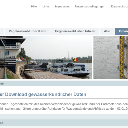
Hilfe
Links
Impressum
Nutzungsbedingungen
Datenschutz
Pegelauswahl über Karte
Pegelauswahl über Tabelle
Abo
Down
tter
ier Download gewässerkundlicher Daten
können Tagesdateien mit Messwerten verschiedener gewässerkundlicher Parameter aus den 
rhin stehen auch ältere ungeprüfte Rohdaten für Wasserstände und Abflüsse ab dem 01.01.
me