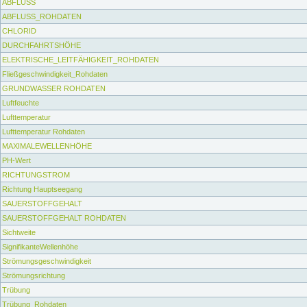
ABFLUSS
ABFLUSS_ROHDATEN
CHLORID
DURCHFAHRTSHÖHE
ELEKTRISCHE_LEITFÄHIGKEIT_ROHDATEN
Fließgeschwindigkeit_Rohdaten
GRUNDWASSER ROHDATEN
Luftfeuchte
Lufttemperatur
Lufttemperatur Rohdaten
MAXIMALEWELLENHÖHE
PH-Wert
RICHTUNGSTROM
Richtung Hauptseegang
SAUERSTOFFGEHALT
SAUERSTOFFGEHALT ROHDATEN
Sichtweite
SignifikanteWellenhöhe
Strömungsgeschwindigkeit
Strömungsrichtung
Trübung
Trübung_Rohdaten