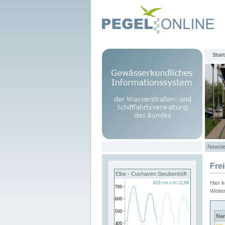
Start
Newsle
Fre
Elbe - Cuxhaven Steubenhöft
Hier 
Weite
Na