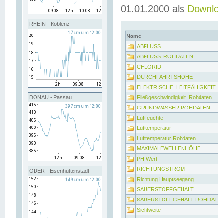
01.01.2000 als
Downl
RHEIN - Koblenz
Name
ABFLUSS
ABFLUSS_ROHDATEN
CHLORID
DURCHFAHRTSHÖHE
ELEKTRISCHE_LEITFÄHIGKEI
Fließgeschwindigkeit_Rohdaten
DONAU - Passau
GRUNDWASSER ROHDATEN
Luftfeuchte
Lufttemperatur
Lufttemperatur Rohdaten
MAXIMALEWELLENHÖHE
PH-Wert
RICHTUNGSTROM
ODER - Eisenhüttenstadt
Richtung Hauptseegang
SAUERSTOFFGEHALT
SAUERSTOFFGEHALT ROHDAT
Sichtweite