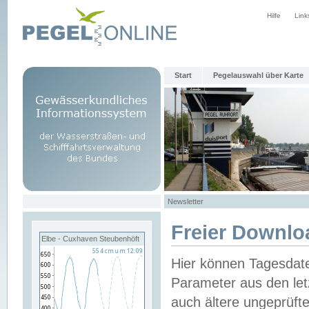
Hilfe
Link
Start
Pegelauswahl über Karte
Newsletter
Freier Downlo
Elbe - Cuxhaven Steubenhöft
Hier können Tagesdat
Parameter aus den let
auch ältere ungeprüf