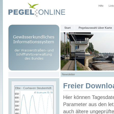
Hilfe
Link
Start
Pegelauswahl über Karte
Newsletter
Freier Downlo
Elbe - Cuxhaven Steubenhöft
Hier können Tagesdat
Parameter aus den let
auch ältere ungeprüf