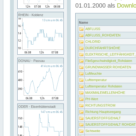
01.01.2000 als
Downl
RHEIN - Koblenz
Name
ABFLUSS
ABFLUSS_ROHDATEN
CHLORID
DURCHFAHRTSHÖHE
ELEKTRISCHE_LEITFÄHIGKEI
Fließgeschwindigkeit_Rohdaten
DONAU - Passau
GRUNDWASSER ROHDATEN
Luftfeuchte
Lufttemperatur
Lufttemperatur Rohdaten
MAXIMALEWELLENHÖHE
PH-Wert
RICHTUNGSTROM
ODER - Eisenhüttenstadt
Richtung Hauptseegang
SAUERSTOFFGEHALT
SAUERSTOFFGEHALT ROHDAT
Sichtweite