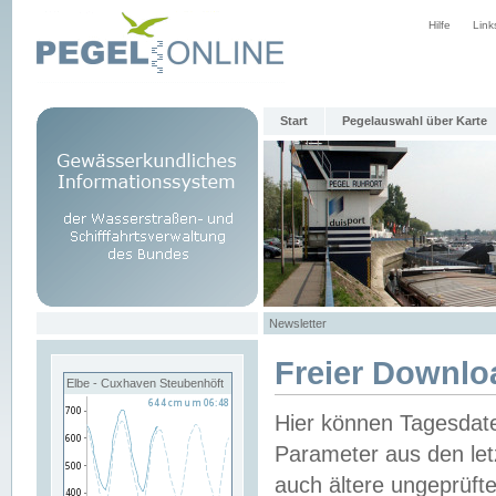
Hilfe
Link
Start
Pegelauswahl über Karte
Newsletter
Freier Downlo
Elbe - Cuxhaven Steubenhöft
Hier können Tagesdat
Parameter aus den let
auch ältere ungeprüf