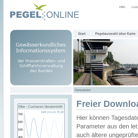
Hilfe
Link
Start
Pegelauswahl über Karte
Newsletter
Freier Downlo
Elbe - Cuxhaven Steubenhöft
Hier können Tagesdat
Parameter aus den let
auch ältere ungeprüf