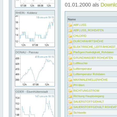
01.01.2000 als
Downl
RHEIN - Koblenz
Name
ABFLUSS
ABFLUSS_ROHDATEN
CHLORID
DURCHFAHRTSHÖHE
ELEKTRISCHE_LEITFÄHIGKEI
Fließgeschwindigkeit_Rohdaten
DONAU - Passau
GRUNDWASSER ROHDATEN
Luftfeuchte
Lufttemperatur
Lufttemperatur Rohdaten
MAXIMALEWELLENHÖHE
PH-Wert
RICHTUNGSTROM
ODER - Eisenhüttenstadt
Richtung Hauptseegang
SAUERSTOFFGEHALT
SAUERSTOFFGEHALT ROHDAT
Sichtweite