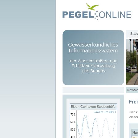
Start
Newsle
Fre
Elbe - Cuxhaven Steubenhöft
Hier 
Weite
Na