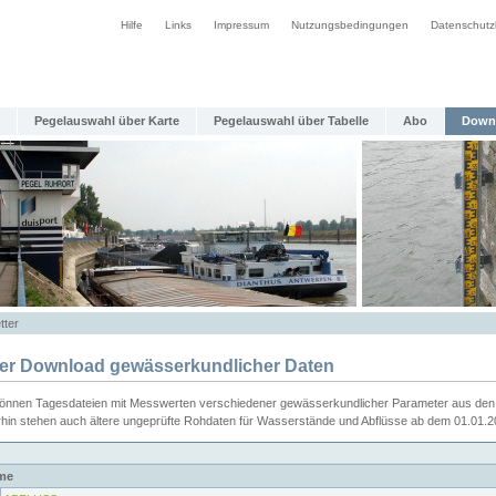
Hilfe
Links
Impressum
Nutzungsbedingungen
Datenschutz
Pegelauswahl über Karte
Pegelauswahl über Tabelle
Abo
Down
tter
ier Download gewässerkundlicher Daten
können Tagesdateien mit Messwerten verschiedener gewässerkundlicher Parameter aus den 
rhin stehen auch ältere ungeprüfte Rohdaten für Wasserstände und Abflüsse ab dem 01.01.
me