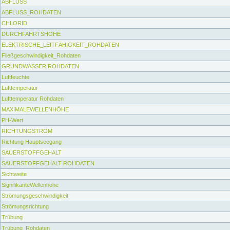
ABFLUSS
ABFLUSS_ROHDATEN
CHLORID
DURCHFAHRTSHÖHE
ELEKTRISCHE_LEITFÄHIGKEIT_ROHDATEN
Fließgeschwindigkeit_Rohdaten
GRUNDWASSER ROHDATEN
Luftfeuchte
Lufttemperatur
Lufttemperatur Rohdaten
MAXIMALEWELLENHÖHE
PH-Wert
RICHTUNGSTROM
Richtung Hauptseegang
SAUERSTOFFGEHALT
SAUERSTOFFGEHALT ROHDATEN
Sichtweite
SignifikanteWellenhöhe
Strömungsgeschwindigkeit
Strömungsrichtung
Trübung
Trübung_Rohdaten