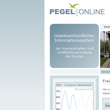
Start
Newsle
Fre
Elbe - Cuxhaven Steubenhöft
Hier 
Weite
Na