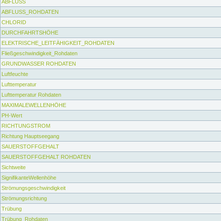
ABFLUSS
ABFLUSS_ROHDATEN
CHLORID
DURCHFAHRTSHÖHE
ELEKTRISCHE_LEITFÄHIGKEIT_ROHDATEN
Fließgeschwindigkeit_Rohdaten
GRUNDWASSER ROHDATEN
Luftfeuchte
Lufttemperatur
Lufttemperatur Rohdaten
MAXIMALEWELLENHÖHE
PH-Wert
RICHTUNGSTROM
Richtung Hauptseegang
SAUERSTOFFGEHALT
SAUERSTOFFGEHALT ROHDATEN
Sichtweite
SignifikanteWellenhöhe
Strömungsgeschwindigkeit
Strömungsrichtung
Trübung
Trübung_Rohdaten