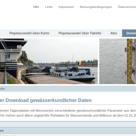
Hilfe
Links
Impressum
Nutzungsbedingungen
Datenschutz
Pegelauswahl über Karte
Pegelauswahl über Tabelle
Abo
Down
tter
ier Download gewässerkundlicher Daten
können Tagesdateien mit Messwerten verschiedener gewässerkundlicher Parameter aus den 
rhin stehen auch ältere ungeprüfte Rohdaten für Wasserstände und Abflüsse ab dem 01.01.
me