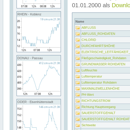
01.01.2000 als
Downl
RHEIN - Koblenz
Name
ABFLUSS
ABFLUSS_ROHDATEN
CHLORID
DURCHFAHRTSHÖHE
ELEKTRISCHE_LEITFÄHIGKEI
Fließgeschwindigkeit_Rohdaten
DONAU - Passau
GRUNDWASSER ROHDATEN
Luftfeuchte
Lufttemperatur
Lufttemperatur Rohdaten
MAXIMALEWELLENHÖHE
PH-Wert
RICHTUNGSTROM
ODER - Eisenhüttenstadt
Richtung Hauptseegang
SAUERSTOFFGEHALT
SAUERSTOFFGEHALT ROHDAT
Sichtweite