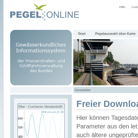
Hilfe
Link
Start
Pegelauswahl über Karte
Newsletter
Freier Downlo
Elbe - Cuxhaven Steubenhöft
Hier können Tagesdat
Parameter aus den let
auch ältere ungeprüf