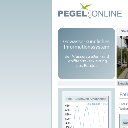
Start
Newsle
Fre
Elbe - Cuxhaven Steubenhöft
Hier 
Weite
Na