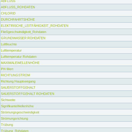
ABFLUSS
ABFLUSS_ROHDATEN
CHLORID
DURCHFAHRTSHÖHE
ELEKTRISCHE_LEITFÄHIGKEIT_ROHDATEN
Fließgeschwindigkeit_Rohdaten
GRUNDWASSER ROHDATEN
Luftfeuchte
Lufttemperatur
Lufttemperatur Rohdaten
MAXIMALEWELLENHÖHE
PH-Wert
RICHTUNGSTROM
Richtung Hauptseegang
SAUERSTOFFGEHALT
SAUERSTOFFGEHALT ROHDATEN
Sichtweite
SignifikanteWellenhöhe
Strömungsgeschwindigkeit
Strömungsrichtung
Trübung
Trübung_Rohdaten