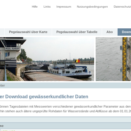
Hilfe
Links
Impressum
Nutzungsbedingungen
Datenschutz
Pegelauswahl über Karte
Pegelauswahl über Tabelle
Abo
Down
tter
ier Download gewässerkundlicher Daten
können Tagesdateien mit Messwerten verschiedener gewässerkundlicher Parameter aus den 
rhin stehen auch ältere ungeprüfte Rohdaten für Wasserstände und Abflüsse ab dem 01.01.
me