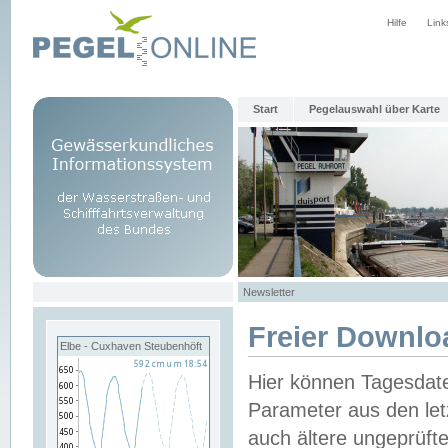
Hilfe
Link
Start
Pegelauswahl über Karte
Newsletter
Freier Downlo
Elbe - Cuxhaven Steubenhöft
Hier können Tagesdat
Parameter aus den let
auch ältere ungeprüf