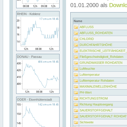
01.01.2000 als
Downl
RHEIN - Koblenz
Name
ABFLUSS
ABFLUSS_ROHDATEN
CHLORID
DURCHFAHRTSHÖHE
ELEKTRISCHE_LEITFÄHIGKEI
Fließgeschwindigkeit_Rohdaten
DONAU - Passau
GRUNDWASSER ROHDATEN
Luftfeuchte
Lufttemperatur
Lufttemperatur Rohdaten
MAXIMALEWELLENHÖHE
PH-Wert
RICHTUNGSTROM
ODER - Eisenhüttenstadt
Richtung Hauptseegang
SAUERSTOFFGEHALT
SAUERSTOFFGEHALT ROHDAT
Sichtweite