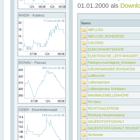
01.01.2000 als
Downl
RHEIN - Koblenz
Name
ABFLUSS
ABFLUSS_ROHDATEN
CHLORID
DURCHFAHRTSHÖHE
ELEKTRISCHE_LEITFÄHIGKEI
Fließgeschwindigkeit_Rohdaten
DONAU - Passau
GRUNDWASSER ROHDATEN
Luftfeuchte
Lufttemperatur
Lufttemperatur Rohdaten
MAXIMALEWELLENHÖHE
PH-Wert
RICHTUNGSTROM
ODER - Eisenhüttenstadt
Richtung Hauptseegang
SAUERSTOFFGEHALT
SAUERSTOFFGEHALT ROHDAT
Sichtweite