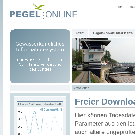
Hilfe
Link
Start
Pegelauswahl über Karte
Newsletter
Freier Downlo
Elbe - Cuxhaven Steubenhöft
Hier können Tagesdat
Parameter aus den let
auch ältere ungeprüf