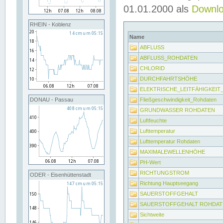
01.01.2000 als
Downl
RHEIN - Koblenz
Name
ABFLUSS
ABFLUSS_ROHDATEN
CHLORID
DURCHFAHRTSHÖHE
ELEKTRISCHE_LEITFÄHIGKEI
Fließgeschwindigkeit_Rohdaten
DONAU - Passau
GRUNDWASSER ROHDATEN
Luftfeuchte
Lufttemperatur
Lufttemperatur Rohdaten
MAXIMALEWELLENHÖHE
PH-Wert
RICHTUNGSTROM
ODER - Eisenhüttenstadt
Richtung Hauptseegang
SAUERSTOFFGEHALT
SAUERSTOFFGEHALT ROHDAT
Sichtweite