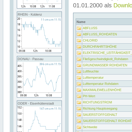
01.01.2000 als
Downl
RHEIN - Koblenz
Name
ABFLUSS
ABFLUSS_ROHDATEN
CHLORID
DURCHFAHRTSHÖHE
ELEKTRISCHE_LEITFÄHIGKEI
Fließgeschwindigkeit_Rohdaten
DONAU - Passau
GRUNDWASSER ROHDATEN
Luftfeuchte
Lufttemperatur
Lufttemperatur Rohdaten
MAXIMALEWELLENHÖHE
PH-Wert
RICHTUNGSTROM
ODER - Eisenhüttenstadt
Richtung Hauptseegang
SAUERSTOFFGEHALT
SAUERSTOFFGEHALT ROHDAT
Sichtweite