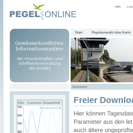
Hilfe
Link
Start
Pegelauswahl über Karte
Newsletter
Freier Downlo
Elbe - Cuxhaven Steubenhöft
Hier können Tagesdat
Parameter aus den let
auch ältere ungeprüf