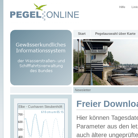
Hilfe
Link
Start
Pegelauswahl über Karte
Newsletter
Freier Downlo
Elbe - Cuxhaven Steubenhöft
Hier können Tagesdat
Parameter aus den let
auch ältere ungeprüf