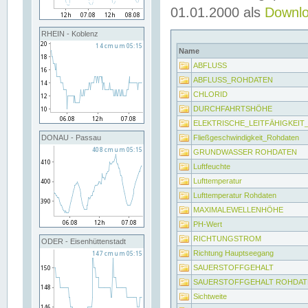
01.01.2000 als
Downl
RHEIN - Koblenz
Name
ABFLUSS
ABFLUSS_ROHDATEN
CHLORID
DURCHFAHRTSHÖHE
ELEKTRISCHE_LEITFÄHIGKEI
Fließgeschwindigkeit_Rohdaten
DONAU - Passau
GRUNDWASSER ROHDATEN
Luftfeuchte
Lufttemperatur
Lufttemperatur Rohdaten
MAXIMALEWELLENHÖHE
PH-Wert
RICHTUNGSTROM
ODER - Eisenhüttenstadt
Richtung Hauptseegang
SAUERSTOFFGEHALT
SAUERSTOFFGEHALT ROHDAT
Sichtweite