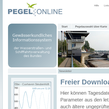
Hilfe
Link
Start
Pegelauswahl über Karte
Newsletter
Freier Downlo
Elbe - Cuxhaven Steubenhöft
Hier können Tagesdat
Parameter aus den let
auch ältere ungeprüf