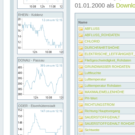
01.01.2000 als
Downl
RHEIN - Koblenz
Name
ABFLUSS
ABFLUSS_ROHDATEN
CHLORID
DURCHFAHRTSHÖHE
ELEKTRISCHE_LEITFÄHIGKEI
Fließgeschwindigkeit_Rohdaten
DONAU - Passau
GRUNDWASSER ROHDATEN
Luftfeuchte
Lufttemperatur
Lufttemperatur Rohdaten
MAXIMALEWELLENHÖHE
PH-Wert
RICHTUNGSTROM
ODER - Eisenhüttenstadt
Richtung Hauptseegang
SAUERSTOFFGEHALT
SAUERSTOFFGEHALT ROHDAT
Sichtweite