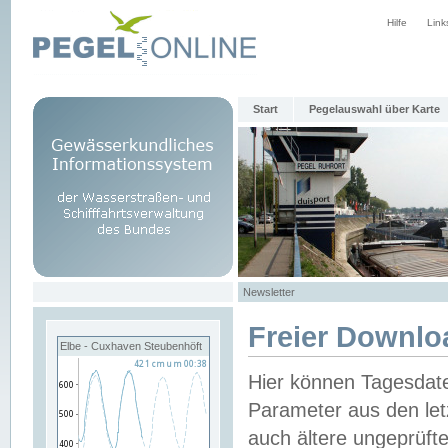
Hilfe
Link
Start
Pegelauswahl über Karte
Newsletter
Freier Downlo
Elbe - Cuxhaven Steubenhöft
Hier können Tagesdat
Parameter aus den let
auch ältere ungeprüf