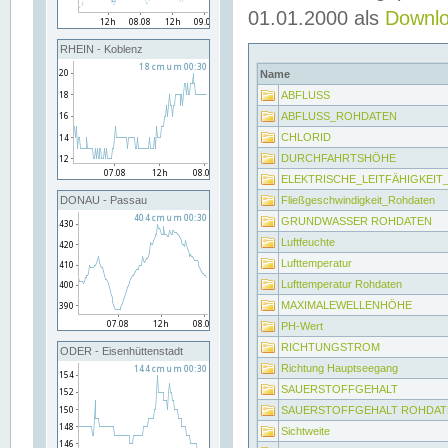
01.01.2000 als
Downl
RHEIN - Koblenz
Name
ABFLUSS
ABFLUSS_ROHDATEN
CHLORID
DURCHFAHRTSHÖHE
ELEKTRISCHE_LEITFÄHIGKEI
Fließgeschwindigkeit_Rohdaten
DONAU - Passau
GRUNDWASSER ROHDATEN
Luftfeuchte
Lufttemperatur
Lufttemperatur Rohdaten
MAXIMALEWELLENHÖHE
PH-Wert
RICHTUNGSTROM
ODER - Eisenhüttenstadt
Richtung Hauptseegang
SAUERSTOFFGEHALT
SAUERSTOFFGEHALT ROHDAT
Sichtweite