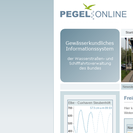
Start
Newsle
Fre
Elbe - Cuxhaven Steubenhöft
Hier 
Weite
Na