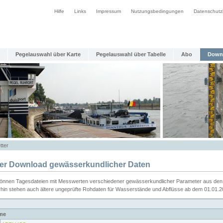
Hilfe
Links
Impressum
Nutzungsbedingungen
Datenschutz
Pegelauswahl über Karte
Pegelauswahl über Tabelle
Abo
Down
tter
ier Download gewässerkundlicher Daten
können Tagesdateien mit Messwerten verschiedener gewässerkundlicher Parameter aus den 
rhin stehen auch ältere ungeprüfte Rohdaten für Wasserstände und Abflüsse ab dem 01.01.
me