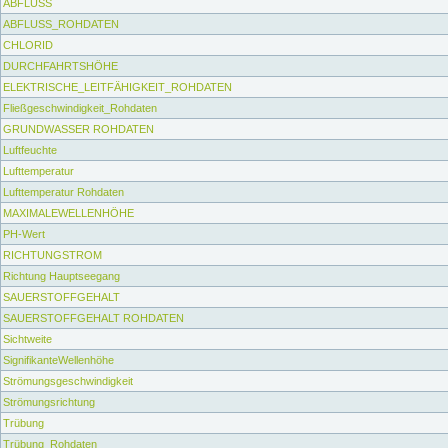
ABFLUSS
ABFLUSS_ROHDATEN
CHLORID
DURCHFAHRTSHÖHE
ELEKTRISCHE_LEITFÄHIGKEIT_ROHDATEN
Fließgeschwindigkeit_Rohdaten
GRUNDWASSER ROHDATEN
Luftfeuchte
Lufttemperatur
Lufttemperatur Rohdaten
MAXIMALEWELLENHÖHE
PH-Wert
RICHTUNGSTROM
Richtung Hauptseegang
SAUERSTOFFGEHALT
SAUERSTOFFGEHALT ROHDATEN
Sichtweite
SignifikanteWellenhöhe
Strömungsgeschwindigkeit
Strömungsrichtung
Trübung
Trübung_Rohdaten