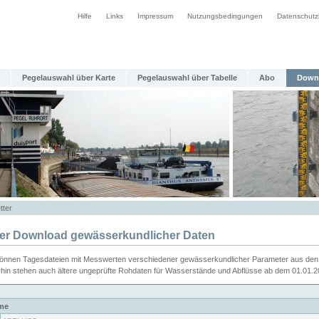
Hilfe
Links
Impressum
Nutzungsbedingungen
Datenschutz
Pegelauswahl über Karte
Pegelauswahl über Tabelle
Abo
Down
tter
ier Download gewässerkundlicher Daten
können Tagesdateien mit Messwerten verschiedener gewässerkundlicher Parameter aus den 
rhin stehen auch ältere ungeprüfte Rohdaten für Wasserstände und Abflüsse ab dem 01.01.
me