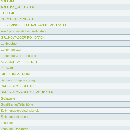
ABFLUSS
ABFLUSS_ROHDATEN
CHLORID
DURCHFAHRTSHÖHE
ELEKTRISCHE_LEITFÄHIGKEIT_ROHDATEN
Fließgeschwindigkeit_Rohdaten
GRUNDWASSER ROHDATEN
Luftfeuchte
Lufttemperatur
Lufttemperatur Rohdaten
MAXIMALEWELLENHÖHE
PH-Wert
RICHTUNGSTROM
Richtung Hauptseegang
SAUERSTOFFGEHALT
SAUERSTOFFGEHALT ROHDATEN
Sichtweite
SignifikanteWellenhöhe
Strömungsgeschwindigkeit
Strömungsrichtung
Trübung
Trübung_Rohdaten