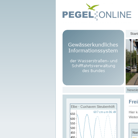
Start
Newsle
Fre
Elbe - Cuxhaven Steubenhöft
Hier 
Weite
Na