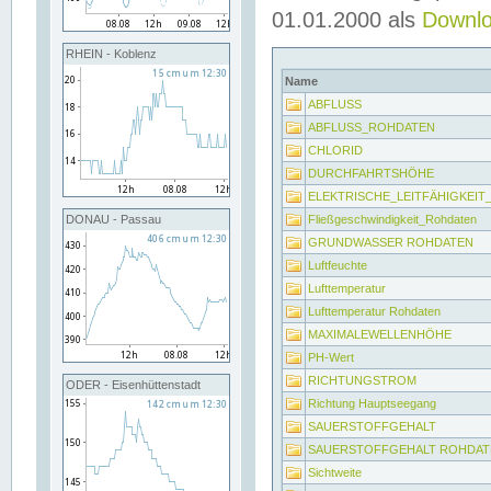
01.01.2000 als
Downl
RHEIN - Koblenz
Name
ABFLUSS
ABFLUSS_ROHDATEN
CHLORID
DURCHFAHRTSHÖHE
ELEKTRISCHE_LEITFÄHIGKEI
Fließgeschwindigkeit_Rohdaten
DONAU - Passau
GRUNDWASSER ROHDATEN
Luftfeuchte
Lufttemperatur
Lufttemperatur Rohdaten
MAXIMALEWELLENHÖHE
PH-Wert
RICHTUNGSTROM
ODER - Eisenhüttenstadt
Richtung Hauptseegang
SAUERSTOFFGEHALT
SAUERSTOFFGEHALT ROHDAT
Sichtweite