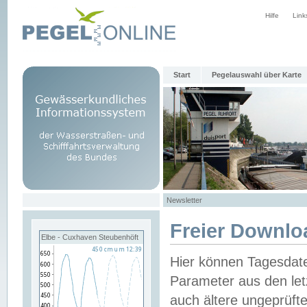
Hilfe
Link
Start
Pegelauswahl über Karte
Newsletter
Freier Downlo
Elbe - Cuxhaven Steubenhöft
Hier können Tagesdat
Parameter aus den let
auch ältere ungeprüf