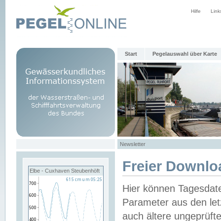
Hilfe
Link
Start
Pegelauswahl über Karte
Newsletter
Freier Downlo
Elbe - Cuxhaven Steubenhöft
Hier können Tagesdat
Parameter aus den let
auch ältere ungeprüf