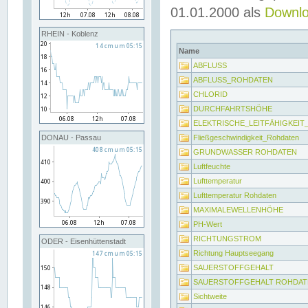
01.01.2000 als
Downl
RHEIN - Koblenz
Name
ABFLUSS
ABFLUSS_ROHDATEN
CHLORID
DURCHFAHRTSHÖHE
ELEKTRISCHE_LEITFÄHIGKEI
Fließgeschwindigkeit_Rohdaten
DONAU - Passau
GRUNDWASSER ROHDATEN
Luftfeuchte
Lufttemperatur
Lufttemperatur Rohdaten
MAXIMALEWELLENHÖHE
PH-Wert
RICHTUNGSTROM
ODER - Eisenhüttenstadt
Richtung Hauptseegang
SAUERSTOFFGEHALT
SAUERSTOFFGEHALT ROHDAT
Sichtweite