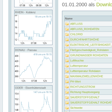
01.01.2000 als
Downl
RHEIN - Koblenz
Name
ABFLUSS
ABFLUSS_ROHDATEN
CHLORID
DURCHFAHRTSHÖHE
ELEKTRISCHE_LEITFÄHIGKEI
Fließgeschwindigkeit_Rohdaten
DONAU - Passau
GRUNDWASSER ROHDATEN
Luftfeuchte
Lufttemperatur
Lufttemperatur Rohdaten
MAXIMALEWELLENHÖHE
PH-Wert
RICHTUNGSTROM
ODER - Eisenhüttenstadt
Richtung Hauptseegang
SAUERSTOFFGEHALT
SAUERSTOFFGEHALT ROHDAT
Sichtweite