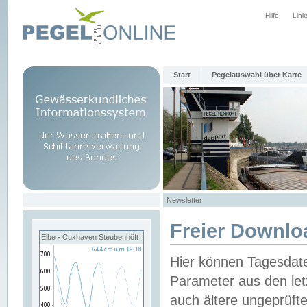
Hilfe
Link
Start
Pegelauswahl über Karte
Newsletter
Freier Downlo
Elbe - Cuxhaven Steubenhöft
Hier können Tagesdat
Parameter aus den let
auch ältere ungeprüf