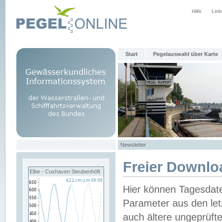
Hilfe
Link
Start
Pegelauswahl über Karte
Newsletter
Freier Downlo
Elbe - Cuxhaven Steubenhöft
Hier können Tagesdat
Parameter aus den let
auch ältere ungeprüf