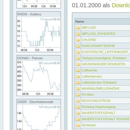
01.01.2000 als
Downl
RHEIN - Koblenz
Name
ABFLUSS
ABFLUSS_ROHDATEN
CHLORID
DURCHFAHRTSHÖHE
ELEKTRISCHE_LEITFÄHIGKEI
Fließgeschwindigkeit_Rohdaten
DONAU - Passau
GRUNDWASSER ROHDATEN
Luftfeuchte
Lufttemperatur
Lufttemperatur Rohdaten
MAXIMALEWELLENHÖHE
PH-Wert
RICHTUNGSTROM
ODER - Eisenhüttenstadt
Richtung Hauptseegang
SAUERSTOFFGEHALT
SAUERSTOFFGEHALT ROHDAT
Sichtweite