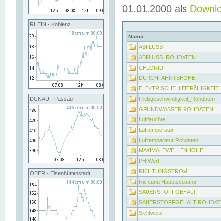
01.01.2000 als
Downl
RHEIN - Koblenz
Name
ABFLUSS
ABFLUSS_ROHDATEN
CHLORID
DURCHFAHRTSHÖHE
ELEKTRISCHE_LEITFÄHIGKEI
Fließgeschwindigkeit_Rohdaten
DONAU - Passau
GRUNDWASSER ROHDATEN
Luftfeuchte
Lufttemperatur
Lufttemperatur Rohdaten
MAXIMALEWELLENHÖHE
PH-Wert
RICHTUNGSTROM
ODER - Eisenhüttenstadt
Richtung Hauptseegang
SAUERSTOFFGEHALT
SAUERSTOFFGEHALT ROHDAT
Sichtweite