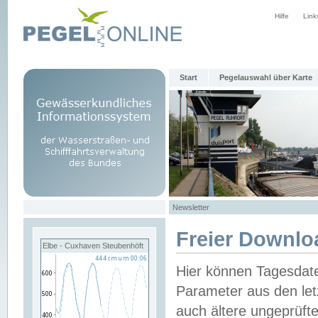
Hilfe
Link
Start
Pegelauswahl über Karte
Newsletter
Freier Downlo
Elbe - Cuxhaven Steubenhöft
Hier können Tagesdat
Parameter aus den let
auch ältere ungeprüf