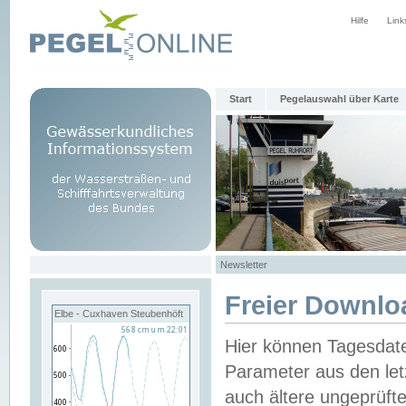
Hilfe
Link
Start
Pegelauswahl über Karte
Newsletter
Freier Downlo
Elbe - Cuxhaven Steubenhöft
Hier können Tagesdat
Parameter aus den let
auch ältere ungeprüf