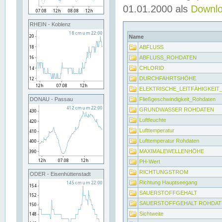
01.01.2000 als
Downl
RHEIN - Koblenz
Name
ABFLUSS
ABFLUSS_ROHDATEN
CHLORID
DURCHFAHRTSHÖHE
ELEKTRISCHE_LEITFÄHIGKEI
Fließgeschwindigkeit_Rohdaten
DONAU - Passau
GRUNDWASSER ROHDATEN
Luftfeuchte
Lufttemperatur
Lufttemperatur Rohdaten
MAXIMALEWELLENHÖHE
PH-Wert
RICHTUNGSTROM
ODER - Eisenhüttenstadt
Richtung Hauptseegang
SAUERSTOFFGEHALT
SAUERSTOFFGEHALT ROHDAT
Sichtweite