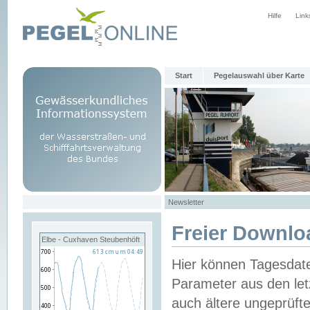
Hilfe
Link
Start
Pegelauswahl über Karte
Newsletter
Freier Downlo
Elbe - Cuxhaven Steubenhöft
Hier können Tagesdat
Parameter aus den let
auch ältere ungeprüf