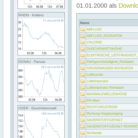
01.01.2000 als
Downl
RHEIN - Koblenz
Name
ABFLUSS
ABFLUSS_ROHDATEN
CHLORID
DURCHFAHRTSHÖHE
ELEKTRISCHE_LEITFÄHIGKEI
Fließgeschwindigkeit_Rohdaten
DONAU - Passau
GRUNDWASSER ROHDATEN
Luftfeuchte
Lufttemperatur
Lufttemperatur Rohdaten
MAXIMALEWELLENHÖHE
PH-Wert
RICHTUNGSTROM
ODER - Eisenhüttenstadt
Richtung Hauptseegang
SAUERSTOFFGEHALT
SAUERSTOFFGEHALT ROHDAT
Sichtweite