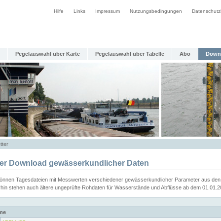
Hilfe
Links
Impressum
Nutzungsbedingungen
Datenschutz
Pegelauswahl über Karte
Pegelauswahl über Tabelle
Abo
Down
tter
ier Download gewässerkundlicher Daten
können Tagesdateien mit Messwerten verschiedener gewässerkundlicher Parameter aus den 
rhin stehen auch ältere ungeprüfte Rohdaten für Wasserstände und Abflüsse ab dem 01.01.
me