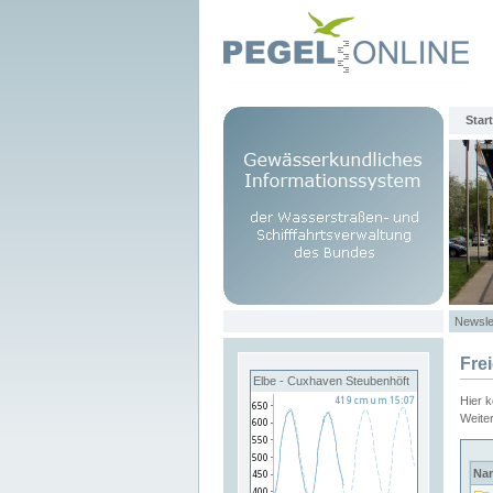
Start
Newsle
Fre
Elbe - Cuxhaven Steubenhöft
Hier 
Weite
Na