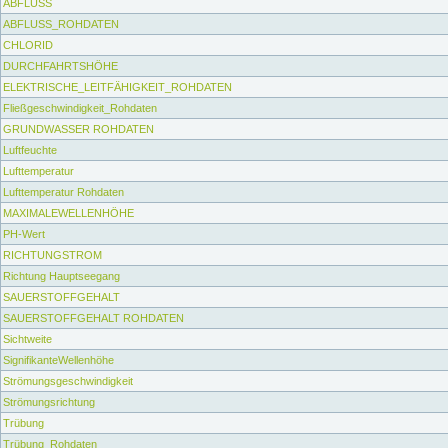
ABFLUSS
ABFLUSS_ROHDATEN
CHLORID
DURCHFAHRTSHÖHE
ELEKTRISCHE_LEITFÄHIGKEIT_ROHDATEN
Fließgeschwindigkeit_Rohdaten
GRUNDWASSER ROHDATEN
Luftfeuchte
Lufttemperatur
Lufttemperatur Rohdaten
MAXIMALEWELLENHÖHE
PH-Wert
RICHTUNGSTROM
Richtung Hauptseegang
SAUERSTOFFGEHALT
SAUERSTOFFGEHALT ROHDATEN
Sichtweite
SignifikanteWellenhöhe
Strömungsgeschwindigkeit
Strömungsrichtung
Trübung
Trübung_Rohdaten