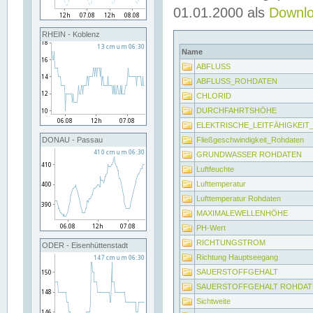
01.01.2000 als
Downl
RHEIN - Koblenz
Name
ABFLUSS
ABFLUSS_ROHDATEN
CHLORID
DURCHFAHRTSHÖHE
ELEKTRISCHE_LEITFÄHIGKEI
Fließgeschwindigkeit_Rohdaten
DONAU - Passau
GRUNDWASSER ROHDATEN
Luftfeuchte
Lufttemperatur
Lufttemperatur Rohdaten
MAXIMALEWELLENHÖHE
PH-Wert
RICHTUNGSTROM
ODER - Eisenhüttenstadt
Richtung Hauptseegang
SAUERSTOFFGEHALT
SAUERSTOFFGEHALT ROHDAT
Sichtweite