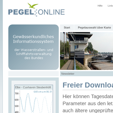
Hilfe
Link
Start
Pegelauswahl über Karte
Newsletter
Freier Downlo
Elbe - Cuxhaven Steubenhöft
Hier können Tagesdat
Parameter aus den let
auch ältere ungeprüf