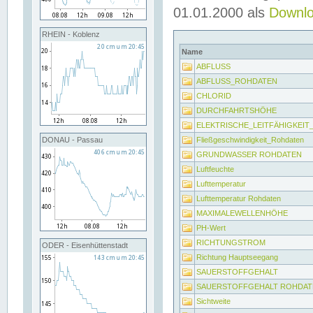
01.01.2000 als
Downl
RHEIN - Koblenz
Name
ABFLUSS
ABFLUSS_ROHDATEN
CHLORID
DURCHFAHRTSHÖHE
ELEKTRISCHE_LEITFÄHIGKEI
Fließgeschwindigkeit_Rohdaten
DONAU - Passau
GRUNDWASSER ROHDATEN
Luftfeuchte
Lufttemperatur
Lufttemperatur Rohdaten
MAXIMALEWELLENHÖHE
PH-Wert
RICHTUNGSTROM
ODER - Eisenhüttenstadt
Richtung Hauptseegang
SAUERSTOFFGEHALT
SAUERSTOFFGEHALT ROHDAT
Sichtweite