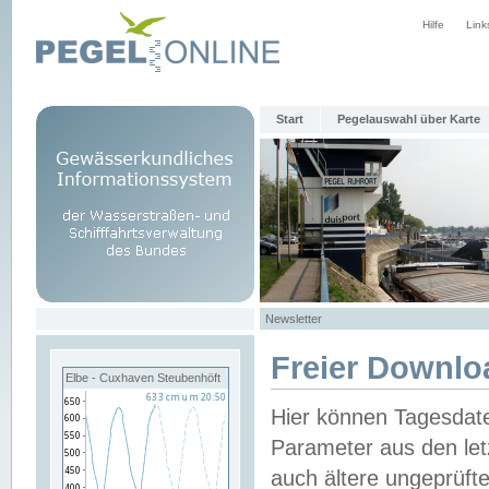
Hilfe
Link
Start
Pegelauswahl über Karte
Newsletter
Freier Downlo
Elbe - Cuxhaven Steubenhöft
Hier können Tagesdat
Parameter aus den let
auch ältere ungeprüf