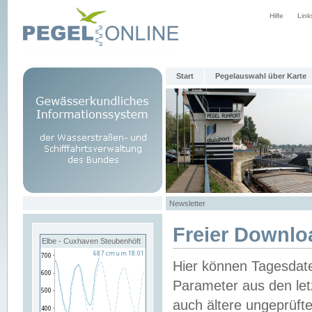
Hilfe
Link
Start
Pegelauswahl über Karte
Newsletter
Freier Downlo
Elbe - Cuxhaven Steubenhöft
Hier können Tagesdat
Parameter aus den let
auch ältere ungeprüf