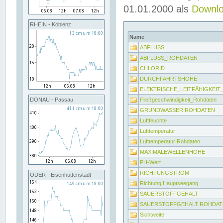
01.01.2000 als
Downl
RHEIN - Koblenz
Name
ABFLUSS
ABFLUSS_ROHDATEN
CHLORID
DURCHFAHRTSHÖHE
ELEKTRISCHE_LEITFÄHIGKEI
Fließgeschwindigkeit_Rohdaten
DONAU - Passau
GRUNDWASSER ROHDATEN
Luftfeuchte
Lufttemperatur
Lufttemperatur Rohdaten
MAXIMALEWELLENHÖHE
PH-Wert
RICHTUNGSTROM
ODER - Eisenhüttenstadt
Richtung Hauptseegang
SAUERSTOFFGEHALT
SAUERSTOFFGEHALT ROHDAT
Sichtweite