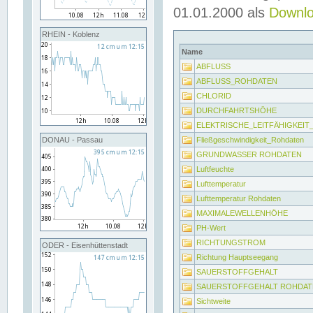
01.01.2000 als
Downl
RHEIN - Koblenz
Name
ABFLUSS
ABFLUSS_ROHDATEN
CHLORID
DURCHFAHRTSHÖHE
ELEKTRISCHE_LEITFÄHIGKEI
Fließgeschwindigkeit_Rohdaten
DONAU - Passau
GRUNDWASSER ROHDATEN
Luftfeuchte
Lufttemperatur
Lufttemperatur Rohdaten
MAXIMALEWELLENHÖHE
PH-Wert
RICHTUNGSTROM
ODER - Eisenhüttenstadt
Richtung Hauptseegang
SAUERSTOFFGEHALT
SAUERSTOFFGEHALT ROHDAT
Sichtweite