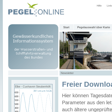
Hilfe
Link
Start
Pegelauswahl über Karte
Newsletter
Freier Downlo
Elbe - Cuxhaven Steubenhöft
Hier können Tagesdat
Parameter aus den let
auch ältere ungeprüf