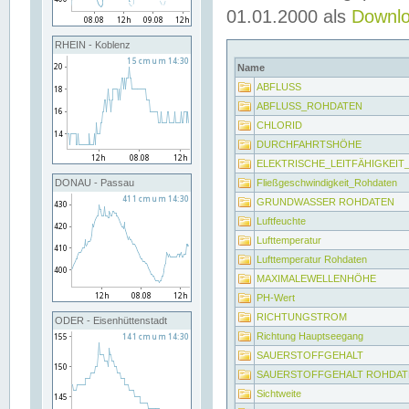
01.01.2000 als
Downl
RHEIN - Koblenz
Name
ABFLUSS
ABFLUSS_ROHDATEN
CHLORID
DURCHFAHRTSHÖHE
ELEKTRISCHE_LEITFÄHIGKEI
Fließgeschwindigkeit_Rohdaten
DONAU - Passau
GRUNDWASSER ROHDATEN
Luftfeuchte
Lufttemperatur
Lufttemperatur Rohdaten
MAXIMALEWELLENHÖHE
PH-Wert
RICHTUNGSTROM
ODER - Eisenhüttenstadt
Richtung Hauptseegang
SAUERSTOFFGEHALT
SAUERSTOFFGEHALT ROHDAT
Sichtweite