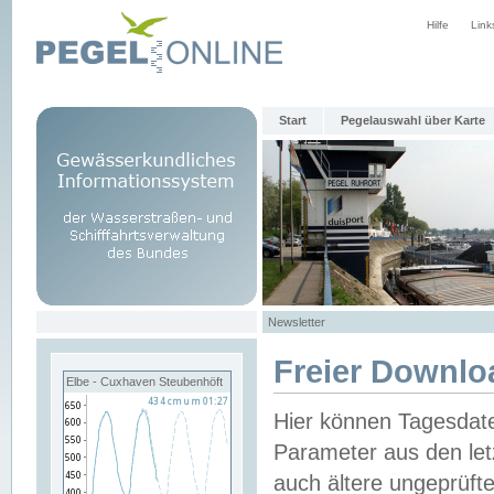
Hilfe
Link
Start
Pegelauswahl über Karte
Newsletter
Freier Downlo
Elbe - Cuxhaven Steubenhöft
Hier können Tagesdat
Parameter aus den let
auch ältere ungeprüf