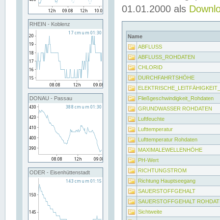
01.01.2000 als
Downl
RHEIN - Koblenz
Name
ABFLUSS
ABFLUSS_ROHDATEN
CHLORID
DURCHFAHRTSHÖHE
ELEKTRISCHE_LEITFÄHIGKEI
Fließgeschwindigkeit_Rohdaten
DONAU - Passau
GRUNDWASSER ROHDATEN
Luftfeuchte
Lufttemperatur
Lufttemperatur Rohdaten
MAXIMALEWELLENHÖHE
PH-Wert
RICHTUNGSTROM
ODER - Eisenhüttenstadt
Richtung Hauptseegang
SAUERSTOFFGEHALT
SAUERSTOFFGEHALT ROHDAT
Sichtweite