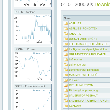
01.01.2000 als
Downl
RHEIN - Koblenz
Name
ABFLUSS
ABFLUSS_ROHDATEN
CHLORID
DURCHFAHRTSHÖHE
ELEKTRISCHE_LEITFÄHIGKEI
Fließgeschwindigkeit_Rohdaten
DONAU - Passau
GRUNDWASSER ROHDATEN
Luftfeuchte
Lufttemperatur
Lufttemperatur Rohdaten
MAXIMALEWELLENHÖHE
PH-Wert
RICHTUNGSTROM
ODER - Eisenhüttenstadt
Richtung Hauptseegang
SAUERSTOFFGEHALT
SAUERSTOFFGEHALT ROHDAT
Sichtweite