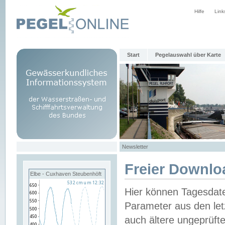
Hilfe
Link
Start
Pegelauswahl über Karte
Newsletter
Freier Downlo
Elbe - Cuxhaven Steubenhöft
Hier können Tagesdat
Parameter aus den let
auch ältere ungeprüf