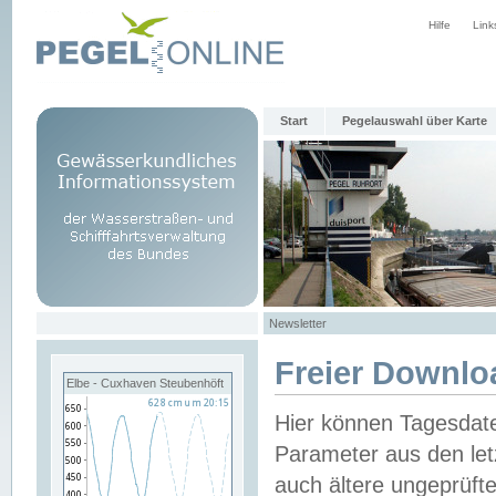
Hilfe
Link
Start
Pegelauswahl über Karte
Newsletter
Freier Downlo
Elbe - Cuxhaven Steubenhöft
Hier können Tagesdat
Parameter aus den let
auch ältere ungeprüf