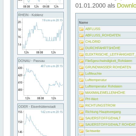
01.01.2000 als
Downl
RHEIN - Koblenz
Name
ABFLUSS
ABFLUSS_ROHDATEN
CHLORID
DURCHFAHRTSHÖHE
ELEKTRISCHE_LEITFÄHIGKEI
Fließgeschwindigkeit_Rohdaten
DONAU - Passau
GRUNDWASSER ROHDATEN
Luftfeuchte
Lufttemperatur
Lufttemperatur Rohdaten
MAXIMALEWELLENHÖHE
PH-Wert
RICHTUNGSTROM
ODER - Eisenhüttenstadt
Richtung Hauptseegang
SAUERSTOFFGEHALT
SAUERSTOFFGEHALT ROHDAT
Sichtweite