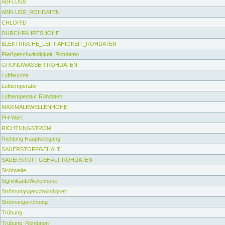
ABFLUSS
ABFLUSS_ROHDATEN
CHLORID
DURCHFAHRTSHÖHE
ELEKTRISCHE_LEITFÄHIGKEIT_ROHDATEN
Fließgeschwindigkeit_Rohdaten
GRUNDWASSER ROHDATEN
Luftfeuchte
Lufttemperatur
Lufttemperatur Rohdaten
MAXIMALEWELLENHÖHE
PH-Wert
RICHTUNGSTROM
Richtung Hauptseegang
SAUERSTOFFGEHALT
SAUERSTOFFGEHALT ROHDATEN
Sichtweite
SignifikanteWellenhöhe
Strömungsgeschwindigkeit
Strömungsrichtung
Trübung
Trübung_Rohdaten