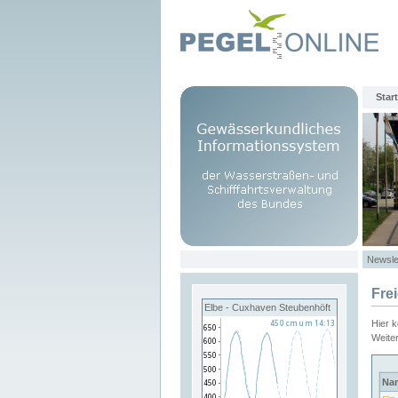
Start
Newsle
Fre
Elbe - Cuxhaven Steubenhöft
Hier 
Weite
Na