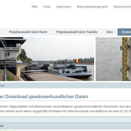
Hilfe
Links
Impressum
Nutzungsbedingungen
Datenschutz
Pegelauswahl über Karte
Pegelauswahl über Tabelle
Abo
Down
tter
ier Download gewässerkundlicher Daten
können Tagesdateien mit Messwerten verschiedener gewässerkundlicher Parameter aus den 
rhin stehen auch ältere ungeprüfte Rohdaten für Wasserstände und Abflüsse ab dem 01.01.
me