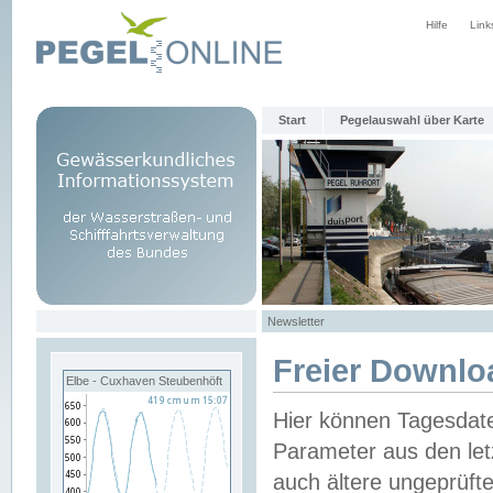
Hilfe
Link
Start
Pegelauswahl über Karte
Newsletter
Freier Downlo
Elbe - Cuxhaven Steubenhöft
Hier können Tagesdat
Parameter aus den let
auch ältere ungeprüf