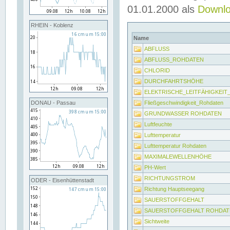
01.01.2000 als
Downl
RHEIN - Koblenz
Name
ABFLUSS
ABFLUSS_ROHDATEN
CHLORID
DURCHFAHRTSHÖHE
ELEKTRISCHE_LEITFÄHIGKEI
Fließgeschwindigkeit_Rohdaten
DONAU - Passau
GRUNDWASSER ROHDATEN
Luftfeuchte
Lufttemperatur
Lufttemperatur Rohdaten
MAXIMALEWELLENHÖHE
PH-Wert
RICHTUNGSTROM
ODER - Eisenhüttenstadt
Richtung Hauptseegang
SAUERSTOFFGEHALT
SAUERSTOFFGEHALT ROHDAT
Sichtweite