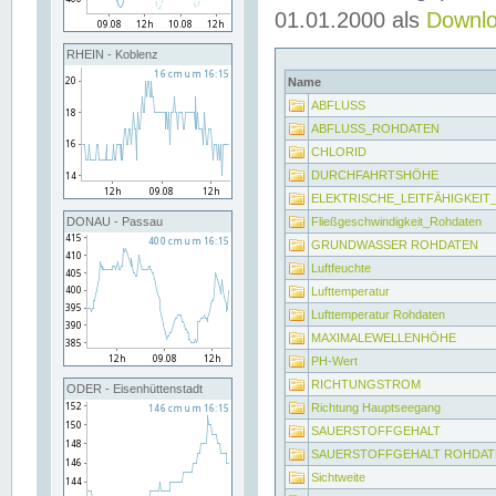
01.01.2000 als
Downl
RHEIN - Koblenz
Name
ABFLUSS
ABFLUSS_ROHDATEN
CHLORID
DURCHFAHRTSHÖHE
ELEKTRISCHE_LEITFÄHIGKEI
Fließgeschwindigkeit_Rohdaten
DONAU - Passau
GRUNDWASSER ROHDATEN
Luftfeuchte
Lufttemperatur
Lufttemperatur Rohdaten
MAXIMALEWELLENHÖHE
PH-Wert
RICHTUNGSTROM
ODER - Eisenhüttenstadt
Richtung Hauptseegang
SAUERSTOFFGEHALT
SAUERSTOFFGEHALT ROHDAT
Sichtweite