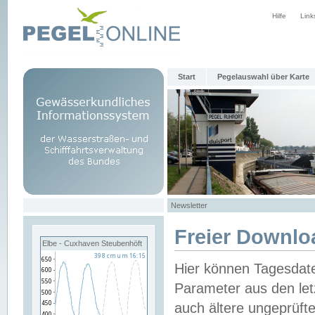
Hilfe
Link
Start
Pegelauswahl über Karte
Newsletter
Freier Downlo
Elbe - Cuxhaven Steubenhöft
Hier können Tagesdat
Parameter aus den let
auch ältere ungeprüf