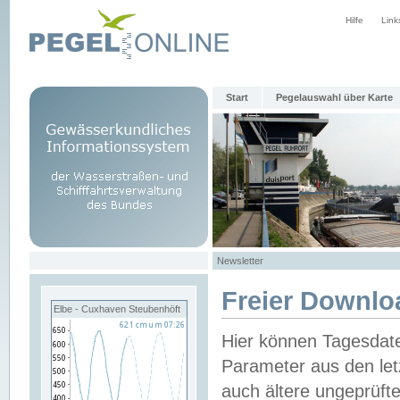
Hilfe
Link
Start
Pegelauswahl über Karte
Newsletter
Freier Downlo
Elbe - Cuxhaven Steubenhöft
Hier können Tagesdat
Parameter aus den let
auch ältere ungeprüf