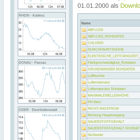
01.01.2000 als
Downl
RHEIN - Koblenz
Name
ABFLUSS
ABFLUSS_ROHDATEN
CHLORID
DURCHFAHRTSHÖHE
ELEKTRISCHE_LEITFÄHIGKEI
Fließgeschwindigkeit_Rohdaten
DONAU - Passau
GRUNDWASSER ROHDATEN
Luftfeuchte
Lufttemperatur
Lufttemperatur Rohdaten
MAXIMALEWELLENHÖHE
PH-Wert
RICHTUNGSTROM
ODER - Eisenhüttenstadt
Richtung Hauptseegang
SAUERSTOFFGEHALT
SAUERSTOFFGEHALT ROHDAT
Sichtweite