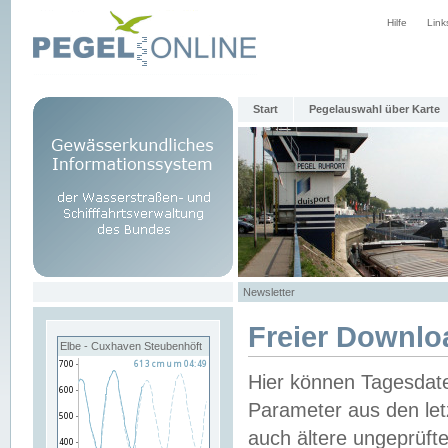
Hilfe
Link
Start
Pegelauswahl über Karte
Newsletter
Freier Downlo
Elbe - Cuxhaven Steubenhöft
Hier können Tagesdat
Parameter aus den let
auch ältere ungeprüf