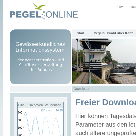
Hilfe
Link
Start
Pegelauswahl über Karte
Newsletter
Freier Downlo
Elbe - Cuxhaven Steubenhöft
Hier können Tagesdat
Parameter aus den let
auch ältere ungeprüf