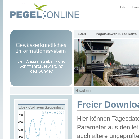
Hilfe
Link
Start
Pegelauswahl über Karte
Newsletter
Freier Downlo
Elbe - Cuxhaven Steubenhöft
Hier können Tagesdat
Parameter aus den let
auch ältere ungeprüf