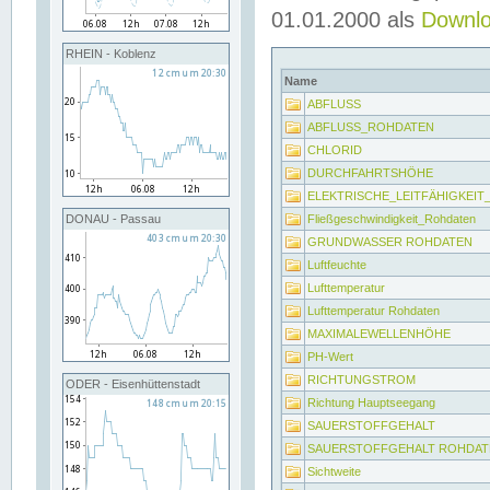
01.01.2000 als
Downl
RHEIN - Koblenz
Name
ABFLUSS
ABFLUSS_ROHDATEN
CHLORID
DURCHFAHRTSHÖHE
ELEKTRISCHE_LEITFÄHIGKEI
Fließgeschwindigkeit_Rohdaten
DONAU - Passau
GRUNDWASSER ROHDATEN
Luftfeuchte
Lufttemperatur
Lufttemperatur Rohdaten
MAXIMALEWELLENHÖHE
PH-Wert
RICHTUNGSTROM
ODER - Eisenhüttenstadt
Richtung Hauptseegang
SAUERSTOFFGEHALT
SAUERSTOFFGEHALT ROHDAT
Sichtweite