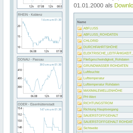
01.01.2000 als
Downl
RHEIN - Koblenz
Name
ABFLUSS
ABFLUSS_ROHDATEN
CHLORID
DURCHFAHRTSHÖHE
ELEKTRISCHE_LEITFÄHIGKEI
Fließgeschwindigkeit_Rohdaten
DONAU - Passau
GRUNDWASSER ROHDATEN
Luftfeuchte
Lufttemperatur
Lufttemperatur Rohdaten
MAXIMALEWELLENHÖHE
PH-Wert
RICHTUNGSTROM
ODER - Eisenhüttenstadt
Richtung Hauptseegang
SAUERSTOFFGEHALT
SAUERSTOFFGEHALT ROHDAT
Sichtweite