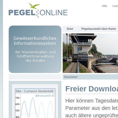
Hilfe
Link
Start
Pegelauswahl über Karte
Newsletter
Freier Downlo
Elbe - Cuxhaven Steubenhöft
Hier können Tagesdat
Parameter aus den let
auch ältere ungeprüf