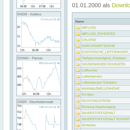
01.01.2000 als
Downl
RHEIN - Koblenz
Name
ABFLUSS
ABFLUSS_ROHDATEN
CHLORID
DURCHFAHRTSHÖHE
ELEKTRISCHE_LEITFÄHIGKEI
Fließgeschwindigkeit_Rohdaten
DONAU - Passau
GRUNDWASSER ROHDATEN
Luftfeuchte
Lufttemperatur
Lufttemperatur Rohdaten
MAXIMALEWELLENHÖHE
PH-Wert
RICHTUNGSTROM
ODER - Eisenhüttenstadt
Richtung Hauptseegang
SAUERSTOFFGEHALT
SAUERSTOFFGEHALT ROHDAT
Sichtweite