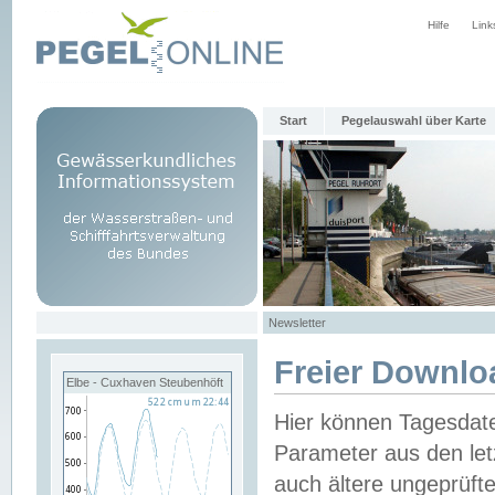
Hilfe
Link
Start
Pegelauswahl über Karte
Newsletter
Freier Downlo
Elbe - Cuxhaven Steubenhöft
Hier können Tagesdat
Parameter aus den let
auch ältere ungeprüf