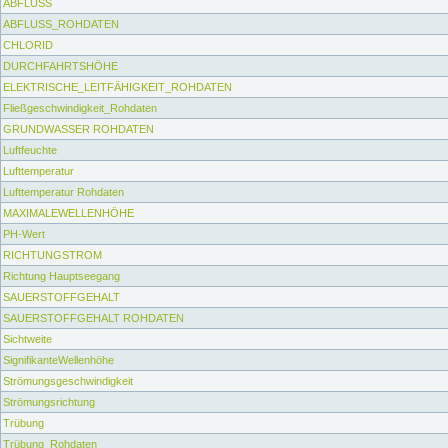
ABFLUSS
ABFLUSS_ROHDATEN
CHLORID
DURCHFAHRTSHÖHE
ELEKTRISCHE_LEITFÄHIGKEIT_ROHDATEN
Fließgeschwindigkeit_Rohdaten
GRUNDWASSER ROHDATEN
Luftfeuchte
Lufttemperatur
Lufttemperatur Rohdaten
MAXIMALEWELLENHÖHE
PH-Wert
RICHTUNGSTROM
Richtung Hauptseegang
SAUERSTOFFGEHALT
SAUERSTOFFGEHALT ROHDATEN
Sichtweite
SignifikanteWellenhöhe
Strömungsgeschwindigkeit
Strömungsrichtung
Trübung
Trübung_Rohdaten