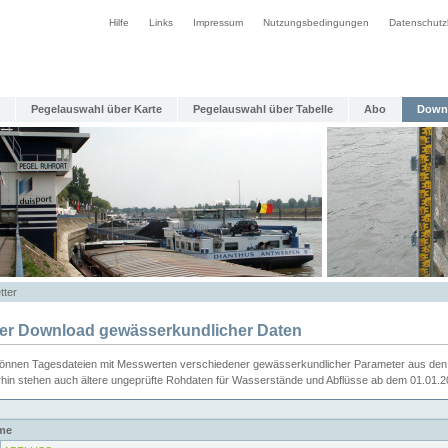
Hilfe
Links
Impressum
Nutzungsbedingungen
Datenschutz
Pegelauswahl über Karte
Pegelauswahl über Tabelle
Abo
Down
tter
ier Download gewässerkundlicher Daten
können Tagesdateien mit Messwerten verschiedener gewässerkundlicher Parameter aus den 
rhin stehen auch ältere ungeprüfte Rohdaten für Wasserstände und Abflüsse ab dem 01.01.
me