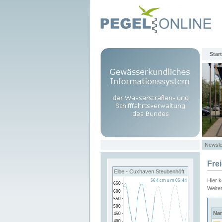
Start
Newsle
Fre
Elbe - Cuxhaven Steubenhöft
Hier 
Weite
Na