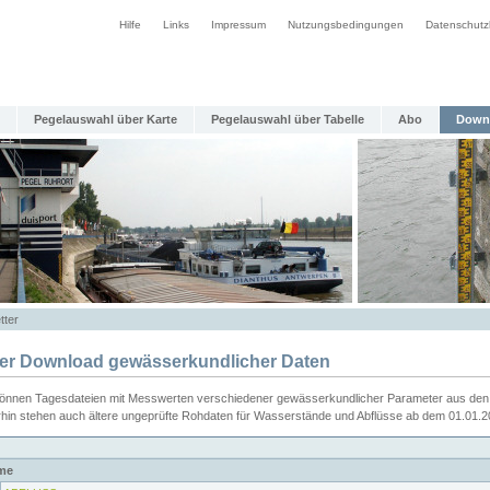
Hilfe
Links
Impressum
Nutzungsbedingungen
Datenschutz
Pegelauswahl über Karte
Pegelauswahl über Tabelle
Abo
Down
tter
ier Download gewässerkundlicher Daten
können Tagesdateien mit Messwerten verschiedener gewässerkundlicher Parameter aus den 
rhin stehen auch ältere ungeprüfte Rohdaten für Wasserstände und Abflüsse ab dem 01.01.
me