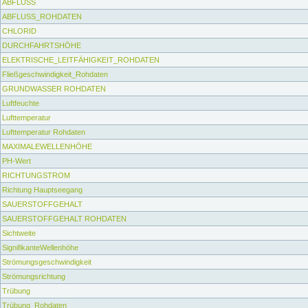
ABFLUSS
ABFLUSS_ROHDATEN
CHLORID
DURCHFAHRTSHÖHE
ELEKTRISCHE_LEITFÄHIGKEIT_ROHDATEN
Fließgeschwindigkeit_Rohdaten
GRUNDWASSER ROHDATEN
Luftfeuchte
Lufttemperatur
Lufttemperatur Rohdaten
MAXIMALEWELLENHÖHE
PH-Wert
RICHTUNGSTROM
Richtung Hauptseegang
SAUERSTOFFGEHALT
SAUERSTOFFGEHALT ROHDATEN
Sichtweite
SignifikanteWellenhöhe
Strömungsgeschwindigkeit
Strömungsrichtung
Trübung
Trübung_Rohdaten