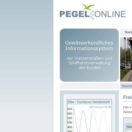
Start
Newsle
Fre
Elbe - Cuxhaven Steubenhöft
Hier 
Weite
Na