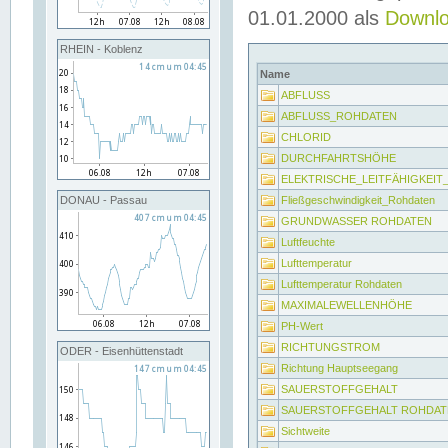
01.01.2000 als
Downl
RHEIN - Koblenz
Name
ABFLUSS
ABFLUSS_ROHDATEN
CHLORID
DURCHFAHRTSHÖHE
ELEKTRISCHE_LEITFÄHIGKEI
Fließgeschwindigkeit_Rohdaten
DONAU - Passau
GRUNDWASSER ROHDATEN
Luftfeuchte
Lufttemperatur
Lufttemperatur Rohdaten
MAXIMALEWELLENHÖHE
PH-Wert
RICHTUNGSTROM
ODER - Eisenhüttenstadt
Richtung Hauptseegang
SAUERSTOFFGEHALT
SAUERSTOFFGEHALT ROHDAT
Sichtweite