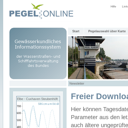
Hilfe
Link
Start
Pegelauswahl über Karte
Newsletter
Freier Downlo
Elbe - Cuxhaven Steubenhöft
Hier können Tagesdat
Parameter aus den let
auch ältere ungeprüf